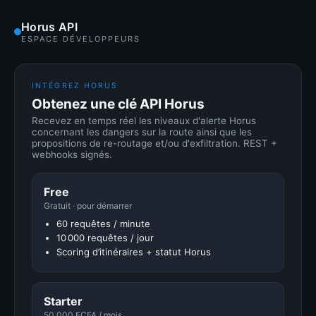
Horus API
ESPACE DÉVELOPPEURS
INTÉGREZ HORUS
Obtenez une clé API Horus
Recevez en temps réel les niveaux d'alerte Horus
concernant les dangers sur la route ainsi que les
propositions de re-routage et/ou d'exfiltration. REST +
webhooks signés.
Free
Gratuit · pour démarrer
60 requêtes / minute
10 000 requêtes / jour
Scoring d’itinéraires + statut Horus
Starter
50 000 FCFA / mois